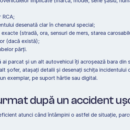
tovehiculelor implicate (marca, model, serie șasiu, numă
r RCA; 
tului desenată clar în chenarul special; 
exacte (stradă, ora, sensuri de mers, starea carosabilu
or (dacă există); 
elor părți.  
ai parcat și un alt autovehicul îți acroșează bara din 
lt șofer, atașați detalii și desenați schița incidentului d
un exemplar, pe suport hârtie sau digital. 
 urmat după un accident uș
ficient atunci când întâmpini o astfel de situație, parc