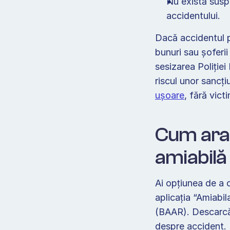
Nu există suspi
accidentului. 
Dacă accidentul p
bunuri sau șoferii
sesizarea Poliției 
riscul unor sancți
ușoare
, fără vict
Cum arat
amiabilă
Ai opțiunea de a c
aplicația “Amiabi
(BAAR). Descarcă 
despre accident. D