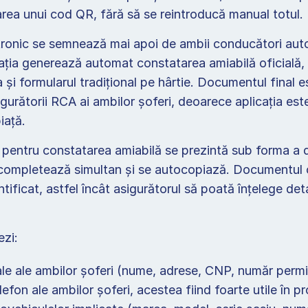
area unui cod QR, fără să se reintroducă manual totul. 
onic se semnează mai apoi de ambii conducători auto 
icația generează automat constatarea amiabilă oficială,
a și formularul tradițional pe hârtie. Documentul final e
urătorii RCA ai ambilor șoferi, deoarece aplicația este
iață. 
t pentru constatarea amiabilă se prezintă sub forma a
 completează simultan și se autocopiază. Documentul ce
ntificat, astfel încât asigurătorul să poată înțelege detal
zi: 
e ale ambilor șoferi (nume, adrese, CNP, număr permis)