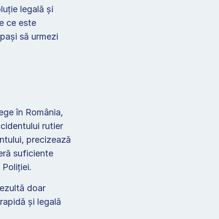
ție legală și 
e ce este 
pași să urmezi 
ege în România, 
dentului rutier 
ntului, precizează 
ră suficiente 
oliției. 
ezultă doar 
apidă și legală 