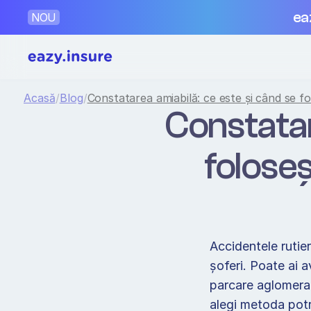
ea
NOU
Acasă
/
Blog
/
Constatarea amiabilă: ce este și când se f
Constatare
foloseș
Accidentele rutier
șoferi. Poate ai a
parcare aglomerat
alegi metoda potr