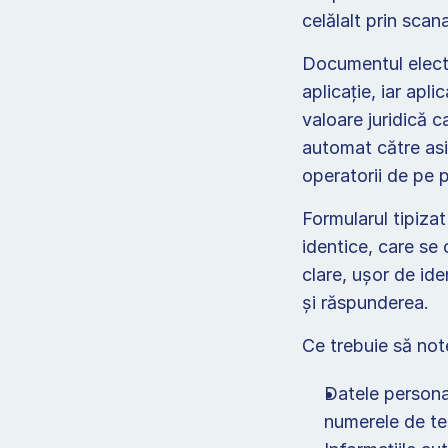
celălalt prin scan
Documentul electr
aplicație, iar apl
valoare juridică c
automat către asig
operatorii de pe p
Formularul tipiza
identice, care se
clare, ușor de ide
și răspunderea. 
Ce trebuie să note
Datele personal