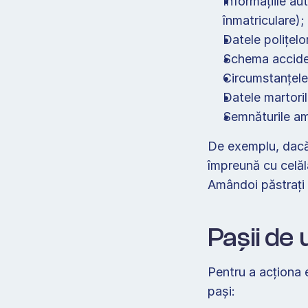
Informațiile au
înmatriculare); 
Datele polițelo
Schema acciden
Circumstanțele 
Datele martoril
Semnăturile amb
De exemplu, dacă 
împreună cu celăla
Amândoi păstrați 
Pașii de
Pentru a acționa e
pași: 