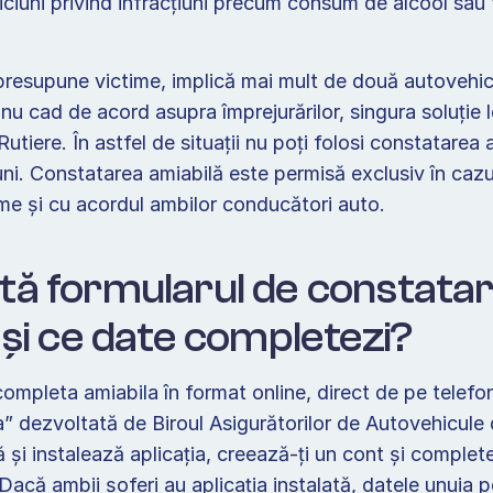
ciuni privind infracțiuni precum consum de alcool sau f
resupune victime, implică mai mult de două autovehicu
 nu cad de acord asupra împrejurărilor, singura soluție 
Rutiere. În astfel de situații nu poți folosi constatarea 
uni. Constatarea amiabilă este permisă exclusiv în cazu
ime și cu acordul ambilor conducători auto. 
ă formularul de constatar
 și ce date completezi? 
ompleta amiabila în format online, direct de pe telefonu
la” dezvoltată de Biroul Asigurătorilor de Autovehicule
și instalează aplicația, creează-ți un cont și complete
acă ambii șoferi au aplicația instalată, datele unuia po