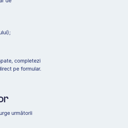
r de 
lui); 
spate, completezi 
irect pe formular. 
or 
urge următorii 