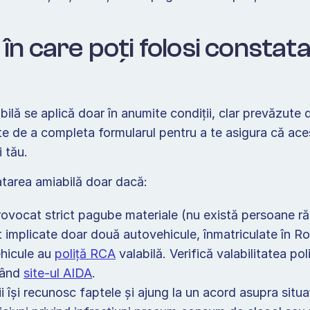
e în care poți folosi constata
 
lă se aplică doar în anumite condiții, clar prevăzute de
nte de a completa formularul pentru a te asigura că ace
 tău. 
atarea amiabilă doar dacă:  
ovocat strict pagube materiale (nu există persoane răn
t implicate doar două autovehicule, înmatriculate în R
icule au 
poliță RCA
 valabilă. Verifică valabilitatea pol
ând 
site-ul AIDA
.  
 își recunosc faptele și ajung la un acord asupra situați