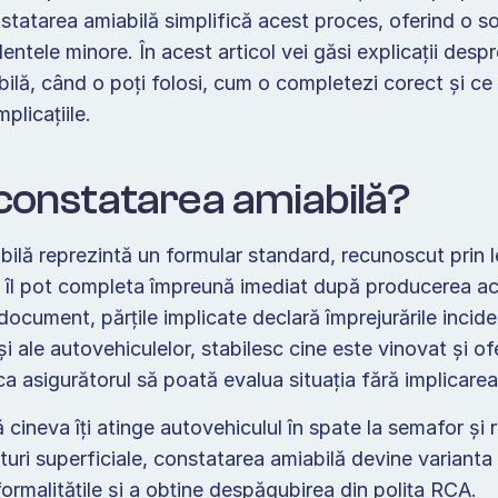
atarea amiabilă simplifică acest proces, oferind o solu
entele minore. În acest articol vei găsi explicații despr
ilă, când o poți folosi, cum o completezi corect și ce 
licațiile.  
constatarea amiabilă?  
ilă reprezintă un formular standard, recunoscut prin l
i îl pot completa împreună imediat după producerea acci
document, părțile implicate declară împrejurările incide
i ale autovehiculelor, stabilesc cine este vinovat și ofe
ca asigurătorul să poată evalua situația fără implicarea P
ineva îți atinge autovehiculul în spate la semafor și r
ituri superficiale, constatarea amiabilă devine varianta r
ormalitățile și a obține despăgubirea din polița RCA. 