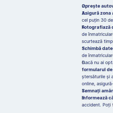
Oprește autove
Asigură zona 
cel puțin 30 de
Fotografiază d
de înmatricular
scurtează timpu
Schimbă date
de înmatricular
Dacă nu ai opta
formularul de
ștersăturile și 
online, asigură
Semnați amân
Informează câ
accident. Poți 