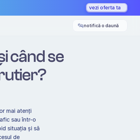
vezi oferta ta
notifică o daună
i când se 
rutier? 
r mai atenți 
fic sau într-o 
 situația și să 
esul de 