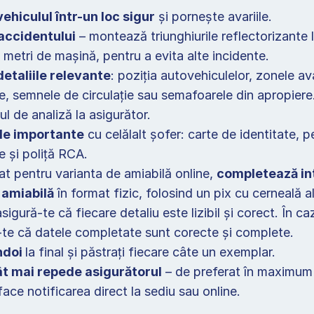
hiculul într-un loc sigur
 și pornește avariile. 
accidentului
 – montează triunghiurile reflectorizante l
 metri de mașină, pentru a evita alte incidente. 
etaliile relevante
: poziția autovehiculelor, zonele ava
e, semnele de circulație sau semafoarele din apropiere.
l de analiză la asigurător. 
le importante
 cu celălalt șofer: carte de identitate, pe
e și poliță RCA. 
t pentru varianta de amiabilă online, 
completează inte
 amiabilă
 în format fizic, folosind un pix cu cerneală al
asigură-te că fiecare detaliu este lizibil și corect. În caz
-te că datele completate sunt corecte și complete.  
doi 
la final și păstrați fiecare câte un exemplar. 
t mai repede asigurătorul
 – de preferat în maximum 
face notificarea direct la sediu sau online. 