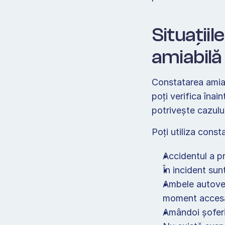
Situațiil
amiabilă
Constatarea amiabi
poți verifica înai
potrivește cazului
Poți utiliza const
Accidentul a pr
În incident sun
Ambele autoveh
moment acces
Amândoi șoferii