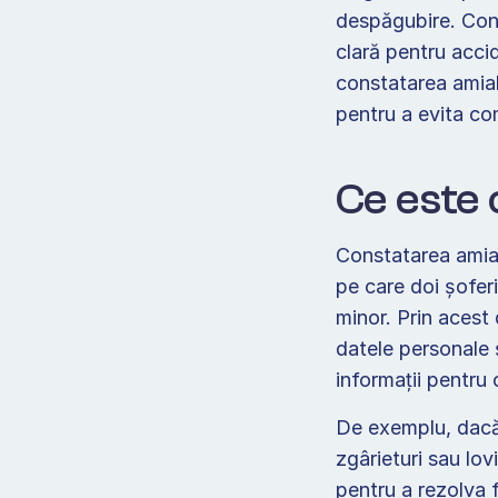
despăgubire. Const
clară pentru accid
constatarea amiab
pentru a evita comp
Ce este 
Constatarea amiab
pe care doi șofer
minor. Prin acest 
datele personale ș
informații pentru 
De exemplu, dacă c
zgârieturi sau lov
pentru a rezolva f