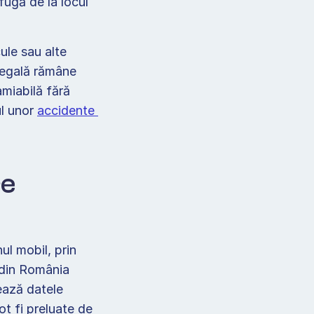
ugă de la locul 
le sau alte 
legală rămâne 
amiabilă fără 
l unor 
accidente 
e 
l mobil, prin 
 din România 
ază datele 
t fi preluate de 