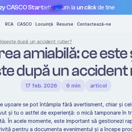
zy CASCO Start
ieftin
acum la 
un click
 de tine
RCA
CASCO
Locuință
Resurse
Contactează-ne
olosește după un accident rutier?
a amiabilă: ce este ș
te după un accident 
17 feb. 2026
6 min
articol
e ușoare se pot întâmpla fără avertisment, chiar și celo
vut și tu o astfel de experiență: o mică tamponare în tra
ă. În acele momente, este important să gestionezi rapid
ivită pentru a documenta evenimentul și a începe proc