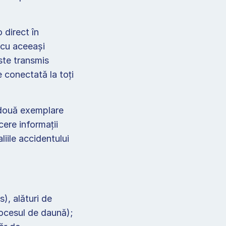
 
direct în 
 cu aceeași 
ste transmis 
 conectată la toți 
 două exemplare 
re informații 
iile accidentului 
, alături de 
numerele de telefon ale ambilor șoferi, acestea fiind foarte utile în procesul de daună); 