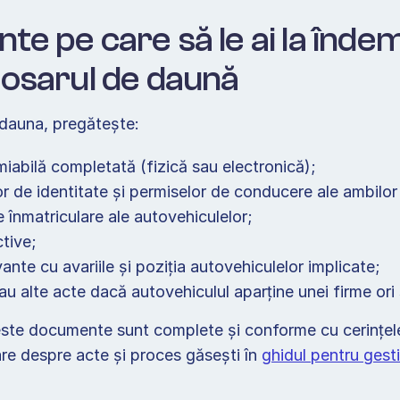
e pe care să le ai la înde
osarul de daună 
 dauna, pregătește: 
iabilă completată (fizică sau electronică); 
or de identitate și permiselor de conducere ale ambilor 
e înmatriculare ale autovehiculelor; 
tive; 
vante cu avariile și poziția autovehiculelor implicate; 
ste documente sunt complete și conforme cu cerințele 
are despre acte și proces găsești în 
ghidul pentru gest