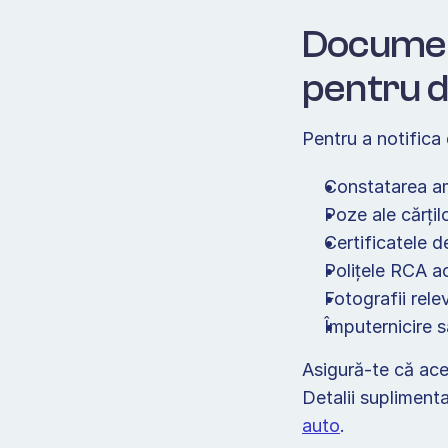
Document
pentru d
Pentru a notifica
Constatarea am
Poze ale cărțil
Certificatele d
Polițele RCA ac
Fotografii rele
Asigură-te că ace
Detalii supliment
auto
. 