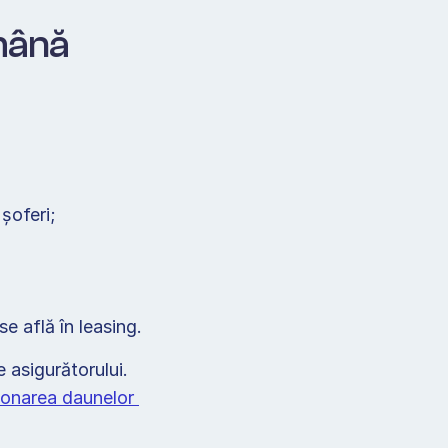
mână 
șoferi; 
Împuternicire sau alte acte dacă autovehiculul aparține unei firme ori se află în leasing.  
asigurătorului. 
ionarea daunelor 