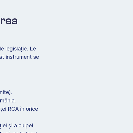
rea 
 legislație. Le 
st instrument se 
ite). 
omânia. 
iței RCA în orice 
ei și a culpei. 