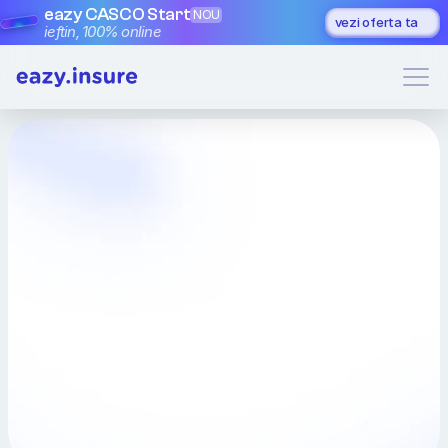
eazy CASCO Start
NOU
vezi oferta ta
ieftin, 100% online
eazy CASCO Total
Asigurarea CASCO
completă pentru mașini
de până în 10 ani
Grindină, parbriz spart, tractare 24/7 și alte 12+ 
acoperiri incluse. eazy CASCO Total 100% 
online în câteva minute.