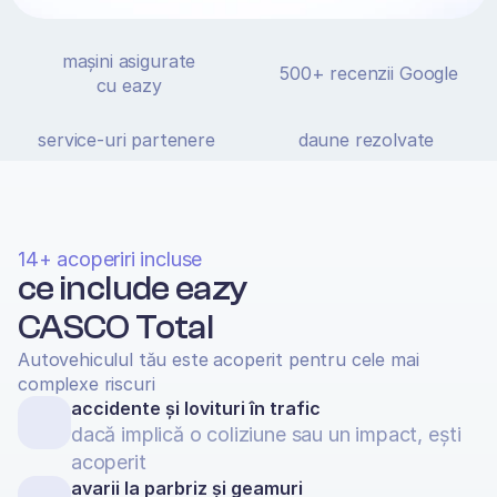
ia-ți eazy CASCO Total
750.000+
vezi ce acoperă polița
4.9/5
mașini asigurate
500+ recenzii Google
cu eazy
550+
10.000+
service-uri partenere
daune rezolvate
14+ acoperiri incluse
ce include eazy
CASCO Total
Autovehiculul tău este acoperit pentru cele mai 
complexe riscuri
accidente și lovituri în trafic
dacă implică o coliziune sau un impact, ești 
acoperit
avarii la parbriz și geamuri