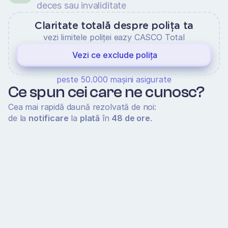
deces sau invaliditate
Claritate totală despre polița ta
vezi limitele poliței eazy CASCO Total
Vezi ce exclude polița
peste 50.000 mașini asigurate
Ce spun cei care ne cunosc?
Cea mai rapidă daună rezolvată de noi:
de la 
notificare
 la 
plată
 în 
48 de ore
.
4.9/5
500+ recenzii
Florin M.
rapid și eficient