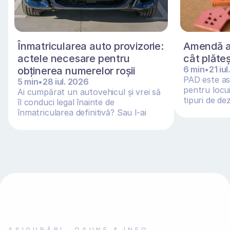
Înmatricularea auto provizorie: 
Amendă as
actele necesare pentru 
cât plăte
6 min
•
21 iu
obținerea numerelor roșii 
PAD este asi
5 min
•
28 iul. 2026
pentru locui
Ai cumpărat un autovehicul și vrei să 
tipuri de de
îl conduci legal înainte de 
inundații și a
înmatricularea definitivă? Sau l-ai 
adus din Germania, O
ASIGURĂRI
DAUNE & INFO