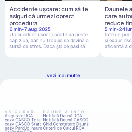
Accidente ușoare: cum să te 
Daunele au
asiguri că urmezi corect 
care auto
procedura
reduce ti
6 min
•
7 aug. 2025
5 min
•
24 iu
Un accident ușor îți poate da peste 
Într-un peis
cap ziua, dar nu trebuie să devină o 
și expus risc
sursă de stres. Dacă știi ce pași să 
eficientă a 
urmezi și...
pri...
vezi mai multe
ASIGURĂRI
DAUNE & INFO
Asigurare RCA
Notifică Daună RCA
eazy CASCO Total
Notifică Daună CASCO
eazy CASCO Start
Ghid Constatare Daună
eazy ParkUp Insure
Criterii de Calcul RCA