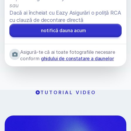
sau
Dacă ai încheiat cu Eazy Asigurări o poliță RCA 
cu clauză de decontare directă
notifică dauna acum
Asigură-te că ai toate fotografiile necesare 
conform 
ghidului de constatare a daunelor
TUTORIAL VIDEO
cum să notifici 
o daună auto RCA