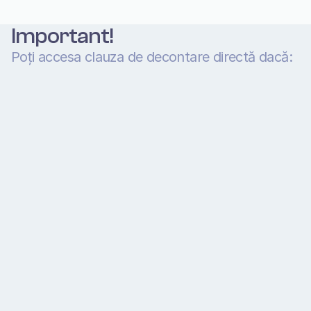
Important!
Poți accesa clauza de decontare directă dacă:
Ambele vehicule implicate în accidentul auto 
au asigurare RCA valabilă la data 
evenimentului