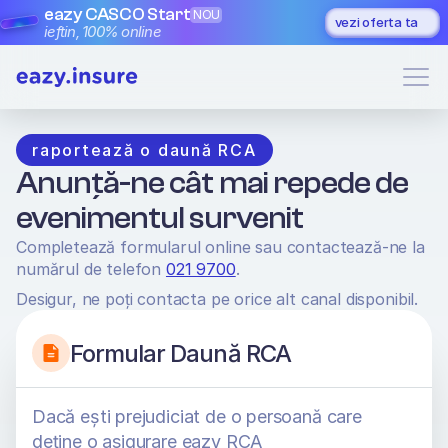
eazy CASCO Start
NOU
vezi oferta ta
ieftin, 100% online
raportează o daună RCA
Anunță-ne cât mai repede de 
evenimentul survenit
Completează formularul online sau contactează-ne la 
numărul de telefon 
021 9700
. 
Desigur, ne poți contacta pe orice alt canal disponibil.
Formular Daună RCA
Dacă ești prejudiciat de o persoană care 
deține o asigurare eazy RCA