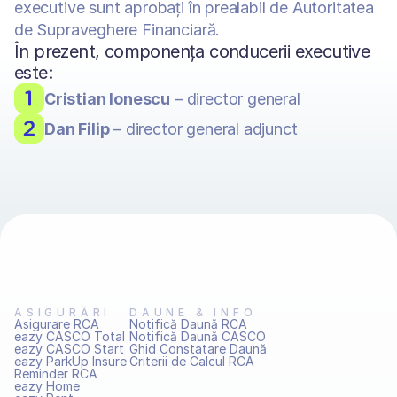
executive sunt aprobați în prealabil de Autoritatea 
de Supraveghere Financiară.
În prezent, componența conducerii executive 
este:
Cristian Ionescu
 – director general
Dan Filip
 – director general adjunct
ASIGURĂRI
DAUNE & INFO
Asigurare RCA
Notifică Daună RCA
eazy CASCO Total
Notifică Daună CASCO
eazy CASCO Start
Ghid Constatare Daună
eazy ParkUp Insure
Criterii de Calcul RCA
Reminder RCA
eazy Home