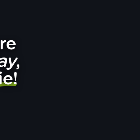
are
ay
,
ie!
10% reducere
 poliță activă eazy RCA 