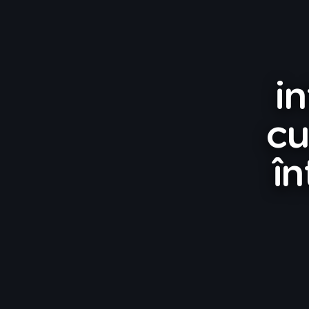
in
cu
în
30% redu
la eazy CASCO 