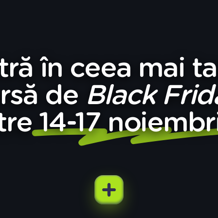
tră în ceea mai t
rsă de 
Black Frid
tre 14-17 noiembr
cere
extra 
Total 
dacă ai deja o