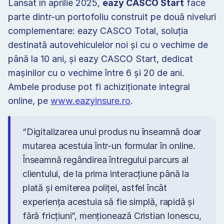
Lansat în aprilie 2025, 
eazy CASCO Start
 face 
parte dintr-un portofoliu construit pe două niveluri 
complementare: eazy CASCO Total, soluția 
destinată autovehiculelor noi și cu o vechime de 
până la 10 ani, și eazy CASCO Start, dedicat 
mașinilor cu o vechime între 6 și 20 de ani. 
Ambele produse pot fi achiziționate integral 
online, pe 
www.eazyinsure.ro
.
“Digitalizarea unui produs nu înseamnă doar 
mutarea acestuia într-un formular în online. 
Înseamnă regândirea întregului parcurs al 
clientului, de la prima interacțiune până la 
plată și emiterea poliței, astfel încât 
experiența acestuia să fie simplă, rapidă și 
fără fricțiuni”, menționează Cristian Ionescu, 