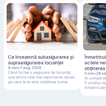
Ce înseamnă subasigurarea și 
Înmatricul
supraasigurarea locuinței 
actele ne
6 min
•
7 aug. 2026
obținerea 
Când închei o asigurare de locuință, 
5 min
•
28 iu
una dintre cele mai importante decizii 
Ai cumpărat 
pe care le iei este stabilirea sumei 
îl conduci le
asigurate
înmatriculare
adus din Ge