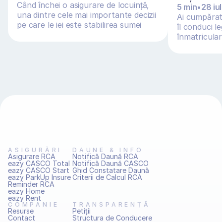
Când închei o asigurare de locuință, 
5 min
•
28 iu
una dintre cele mai importante decizii 
Ai cumpărat 
pe care le iei este stabilirea sumei 
îl conduci le
asigurate
înmatriculare
adus din Ge
ASIGURĂRI
DAUNE & INFO
Asigurare RCA
Notifică Daună RCA
eazy CASCO Total
Notifică Daună CASCO
eazy CASCO Start
Ghid Constatare Daună
eazy ParkUp Insure
Criterii de Calcul RCA
Reminder RCA
eazy Home
eazy Rent
COMPANIE
TRANSPARENȚĂ
Resurse
Petiţii
Contact
Structura de Conducere