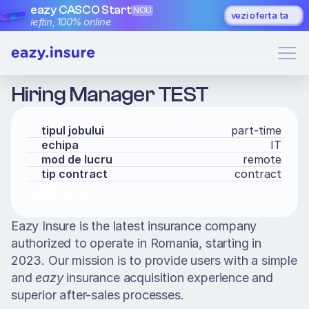
eazy CASCO Start
NOU
vezi oferta ta
ieftin, 100% online
Hiring Manager TEST
tipul jobului
part-time
echipa
IT
mod de lucru
remote
tip contract
contract
aplică acum
Eazy Insure is the latest insurance company 
authorized to operate in Romania, starting in 
2023. Our mission is to provide users with a simple 
and 
eazy
 insurance acquisition experience and 
superior after-sales processes. 