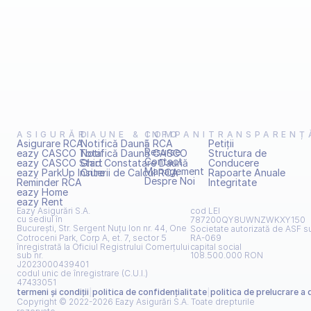
ASIGURĂRI
DAUNE & INFO
COMPANI
TRANSPARENȚ
Asigurare RCA
Notifică Daună RCA
E
Petiţii
Resurse
eazy CASCO Total
Notifică Daună CASCO
Structura de 
Contact
eazy CASCO Start
Ghid Constatare Daună
Conducere
Management
eazy ParkUp Insure
Criterii de Calcul RCA
Rapoarte Anuale
Despre Noi
Reminder RCA
Integritate
eazy Home
eazy Rent
Eazy Asigurări S.A.
cod LEI
cu sediul în
787200QY8UWNZWKXY150
București, Str. Sergent Nuțu Ion nr. 44, One 
Societate autorizată de ASF s
Cotroceni Park, Corp A, et. 7, sector 5
RA-069
înregistrată la Oficiul Registrului Comerțului 
capital social
sub nr.
108.500.000 RON
J2023000439401
codul unic de înregistrare (C.U.I.)
47433051
termeni și condiţii
|
politica de confidenţialitate
|
politica de prelucrare a 
Copyright © 2022-2026 Eazy Asigurări S.A. Toate drepturile 