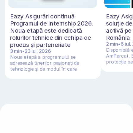
Eazy Asigurări continuă 
Eazy Asig
Programul de Internship 2026. 
soluție de
Noua etapă este dedicată 
activă pe 
rolurilor tehnice din echipa de 
România
2 min
•
6 iul
produs și parteneriate 
Disponibilă e
3 min
•
23 iul. 2026
AmParcat, E
Noua etapă a programului se 
protecție pe
adresează tinerilor pasionați de 
leu/oră și i 
tehnologie și de modul în care 
sistemele digitale funcțio... 