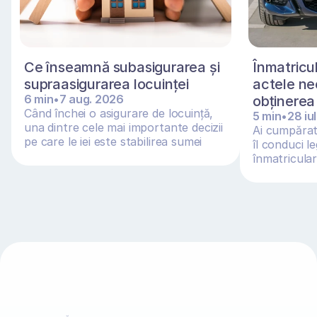
Ce înseamnă subasigurarea și 
Înmatricul
supraasigurarea locuinței 
actele ne
6 min
•
7 aug. 2026
obținerea 
Când închei o asigurare de locuință, 
5 min
•
28 iu
una dintre cele mai importante decizii 
Ai cumpărat 
pe care le iei este stabilirea sumei 
îl conduci le
asigurate
înmatriculare
adus din Ge