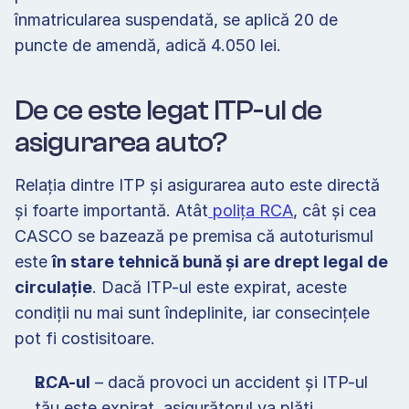
înmatricularea suspendată, se aplică 20 de 
puncte de amendă, adică 4.050 lei. 
De ce este legat ITP-ul de 
asigurarea auto?
Relația dintre ITP și asigurarea auto este directă 
și foarte importantă. Atât
 polița RCA
, cât și cea 
CASCO se bazează pe premisa că autoturismul 
este 
în stare tehnică bună și are drept legal de 
circulație
. Dacă ITP-ul este expirat, aceste 
condiții nu mai sunt îndeplinite, iar consecințele 
pot fi costisitoare.
RCA-ul
 – dacă provoci un accident și ITP-ul 
tău este expirat, asigurătorul va plăti 