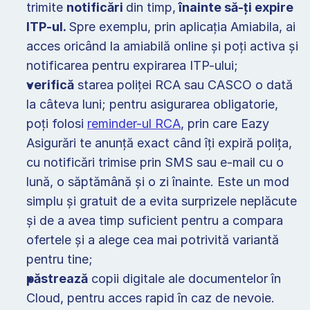
trimite 
notificări 
din timp,
 înainte să-ți expire 
ITP-ul. 
Spre exemplu, prin aplicația Amiabila, ai 
acces oricând la amiabilă online și poți activa și 
notificarea pentru expirarea ITP-ului; 
verifică
 starea poliței RCA sau CASCO o dată 
la câteva luni; pentru asigurarea obligatorie, 
poți folosi 
reminder-ul RCA
, prin care Eazy 
Asigurări te anunță exact când îți expiră polița, 
cu notificări trimise prin SMS sau e-mail cu o 
lună, o săptămână și o zi înainte. Este un mod 
simplu și gratuit de a evita surprizele neplăcute 
și de a avea timp suficient pentru a compara 
ofertele și a alege cea mai potrivită variantă 
pentru tine; 
păstrează
 copii digitale ale documentelor în 
Cloud, pentru acces rapid în caz de nevoie. 