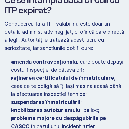
Ce se întâmplă dacă circuli cu 
ITP expirat? 
Conducerea fără ITP valabil nu este doar un 
detaliu administrativ neglijat, ci o încălcare directă 
a legii. Autoritățile tratează acest lucru cu 
seriozitate, iar sancțiunile pot fi dure:
amendă contravențională
, care poate depăși 
costul inspecției de câteva ori; 
reținerea certificatului de înmatriculare
, 
ceea ce te obligă să îți lași mașina acasă până 
la efectuarea inspecției tehnice; 
suspendarea înmatriculării
;
imobilizarea autoturismului
 pe loc;  
probleme majore cu despăgubirile pe 
CASCO
 în cazul unui incident rutier. 