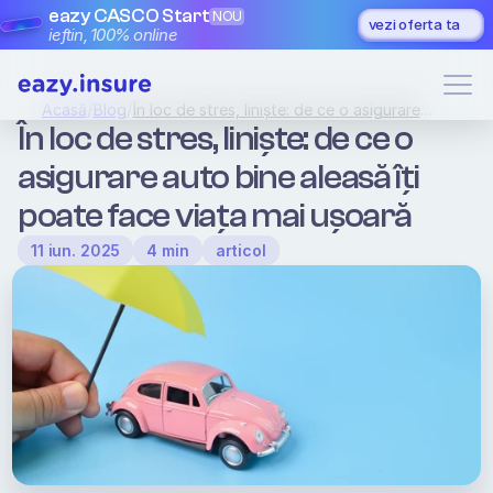
eazy CASCO Start
NOU
vezi oferta ta
ieftin, 100% online
/
/
Acasă
Blog
În loc de stres, liniște: de ce o asigurare
auto bine aleasă îți poate face viața mai
În loc de stres, liniște: de ce o 
ușoară
asigurare auto bine aleasă îți 
poate face viața mai ușoară 
11 iun. 2025
4 min
articol