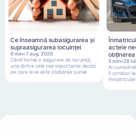
Ce înseamnă subasigurarea și 
Înmatricul
supraasigurarea locuinței 
actele ne
6 min
•
7 aug. 2026
obținerea 
Când închei o asigurare de locuință, 
5 min
•
28 iu
una dintre cele mai importante decizii 
Ai cumpărat 
pe care le iei este stabilirea sumei 
îl conduci le
asigurate
înmatriculare
adus din Ge