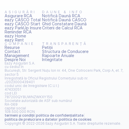
ASIGURĂRI
DAUNE & INFO
Asigurare RCA
Notifică Daună RCA
eazy CASCO Total
Notifică Daună CASCO
eazy CASCO Start
Ghid Constatare Daună
eazy ParkUp Insure
Criterii de Calcul RCA
Reminder RCA
eazy Home
eazy Rent
COMPANIE
TRANSPARENȚĂ
Resurse
Petiţii
Contact
Structura de Conducere
Management
Rapoarte Anuale
Despre Noi
Integritate
Eazy Asigurări S.A.
cu sediul în
București, Str. Sergent Nuțu Ion nr. 44, One Cotroceni Park, Corp A, et. 7, 
sector 5
înregistrată la Oficiul Registrului Comerțului sub nr.
J2023000439401
codul unic de înregistrare (C.U.I.)
47433051
cod LEI
787200QY8UWNZWKXY150
Societate autorizată de ASF sub numărul
RA-069
capital social
108.500.000 RON
termeni și condiţii
|
politica de confidenţialitate
|
politica de prelucrare a datelor
|
politica de cookies
Copyright © 2022-2026 Eazy Asigurări S.A. Toate drepturile rezervate.