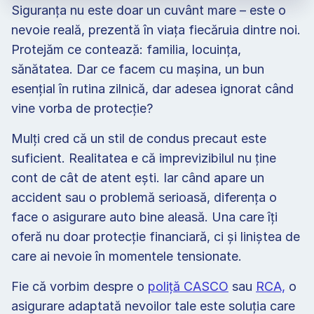
Siguranța nu este doar un cuvânt mare – este o 
nevoie reală, prezentă în viața fiecăruia dintre noi. 
Protejăm ce contează: familia, locuința, 
sănătatea. Dar ce facem cu mașina, un bun 
esențial în rutina zilnică, dar adesea ignorat când 
vine vorba de protecție? 
Mulți cred că un stil de condus precaut este 
suficient. Realitatea e că imprevizibilul nu ține 
cont de cât de atent ești. Iar când apare un 
accident sau o problemă serioasă, diferența o 
face o asigurare auto bine aleasă. Una care îți 
oferă nu doar protecție financiară, ci și liniștea de 
care ai nevoie în momentele tensionate.  
Fie că vorbim despre o 
poliță CASCO
 sau 
RCA,
 o 
asigurare adaptată nevoilor tale este soluția care 