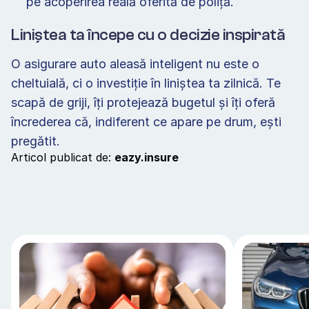
pe acoperirea reală oferită de poliță. 
Liniștea ta începe cu o decizie inspirată 
O asigurare auto aleasă inteligent nu este o 
cheltuială, ci o investiție în liniștea ta zilnică. Te 
scapă de griji, îți protejează bugetul și îți oferă 
încrederea că, indiferent ce apare pe drum, ești 
pregătit. 
Articol publicat de: 
eazy.insure