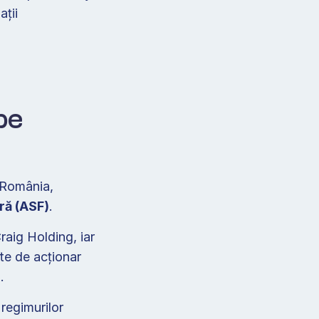
ții 
pe 
 România, 
ră (ASF)
.  
aig Holding, iar 
e de acționar 
   
Spre deosebire de societățile străine care activează în România în baza regimurilor 