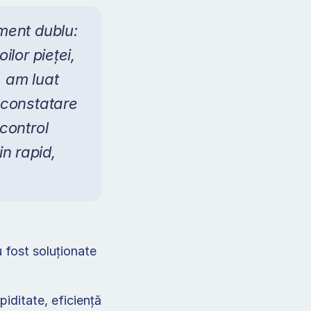
ent dublu: 
lor pieței, 
, am luat 
constatare 
ontrol 
n rapid, 
u fost soluționate 
ditate, eficiență 