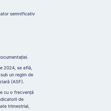
cator semnificativ 
 documentației.   
e 2024, se află, 
, sub un regim de 
ciară (ASF).  
se cu o frecvență 
icatorii de 
e trimestrial, 