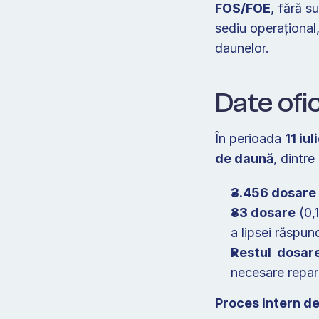
FOS/FOE
, fără s
sediu operațional
daunelor.  
Date ofi
În perioada 
11 iu
de daună
, dintre
3.456 dosare
83 dosare
 (0,
a lipsei răspund
Restul  dosare
necesare repara
Proces intern de