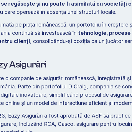
 se regăsește și nu poate fi asimilată cu societăți c
u care operează în absența unei structuri locale.  
mată pe piața românească, un portofoliu în creștere și
pania continuă să investească în 
tehnologie, procese 
ntru clienți
, consolidându-și poziția ca un jucător seri
y Asigurări 
te o companie de asigurări românească, înregistrată și
România. Parte din portofoliul D Craig, compania se con
i digitale inovatoare, simplificând procesul de asigurare 
te online și un model de interacțiune eficient și modern
3, Eazy Asigurări a fost aprobată de ASF să practice 
gurare, incluzând RCA, Casco, asigurare pentru locuințe