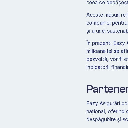
ceea ce depășește 
Aceste măsuri ref
companiei pentru m
și a unei sustenab
În prezent, Eazy A
milioane lei se af
dezvoltă, vor fi e
indicatorii financia
Parteneri
Eazy Asigurări co
național, oferind 
despăgubire și scu