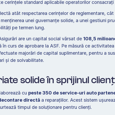
cerințele standard aplicabile operatorilor consacrați d
lectă atât respectarea cerințelor de reglementare, cât 
enținerea unei guvernanțe solide, a unei gestiuni prude
ilități pe termen lung.  
sigurări are un capital social vărsat de 
108,5 milioane
lă în curs de aprobare la ASF. Pe măsură ce activitatea
fectuate majorări de capital suplimentare, pentru a susț
ri și de solvabilitate.  
ate solide în sprijinul clienți
laborează cu 
peste 350 de service-uri auto parten
decontare directă
 a reparațiilor. Acest sistem ușurea
rtează timpul de soluționare pentru clienți.  