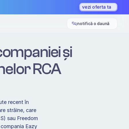
vezi oferta ta
notifică o daună
companiei și 
nelor RCA  
te recent în 
re străine, care 
OS) sau Freedom 
, compania Eazy 