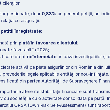
t clienților.  
lor gestionate, doar 
0,83%
 au generat petiții, un indi
 relația cu asigurații.  
petiții înregistrate
:  
nată prin 
plată în favoarea clientului
;  
ionate favorabil în 2025;  
sificate drept 
neîntemeiate
, în baza investigațiilor și
cietate activă pe piața asigurărilor din România din iuli
 prevederile legale aplicabile entităților nou-înființate
nsificată din partea Autorității de Supraveghere Finan
raportările aferente stabilității financiare sunt transmi
 cu societățile cu o activitate consolidată pe piață. Ind
xercițiul ORSA (Own Risk Self-Assessment) sunt raportat