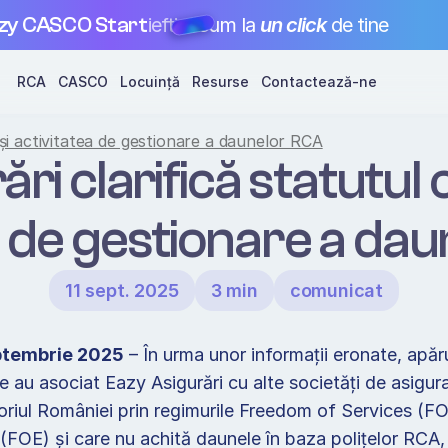
zy CASCO Start
ieftin
acum la 
un click
 de tine
RCA
CASCO
Locuință
Resurse
Contactează-ne
 și activitatea de gestionare a daunelor RCA
ri clarifică statutul 
a de gestionare a dau
11 sept. 2025
3 min
comunicat
eptembrie 2025
 – În urma unor informații eronate, apăru
re au asociat Eazy Asigurări cu alte societăți de asigura
oriul României prin regimurile Freedom of Services (F
(FOE) și care nu achită daunele în baza polițelor RCA