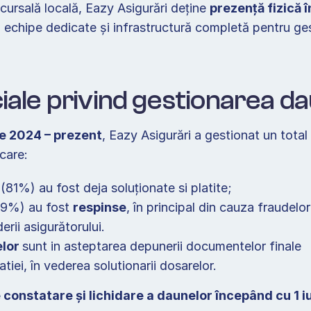
ucursală locală, Eazy Asigurări deține 
prezență fizică 
, echipe dedicate și infrastructură completă pentru ges
ciale privind gestionarea da
lie 2024 – prezent
, Eazy Asigurări a gestionat un total
 care:  
 (81%) au fost deja soluționate si platite;  
19%) au fost 
respinse
, în principal din cauza fraudelor
erii asigurătorului.  
lor 
sunt in asteptarea depunerii documentelor finale 
tiei, în vederea solutionarii dosarelor.  
 constatare și lichidare a daunelor începând cu 1 iu