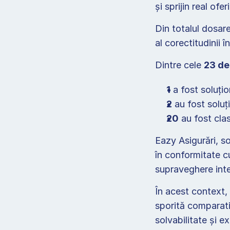
și sprijin real oferi
Din totalul dosare
al corectitudinii în
Dintre cele 
23 de 
1
 a fost soluțio
2
 au fost soluț
20
 au fost cla
Eazy Asigurări, so
în conformitate cu
supraveghere inte
În acest context, 
sporită comparativ
solvabilitate și e