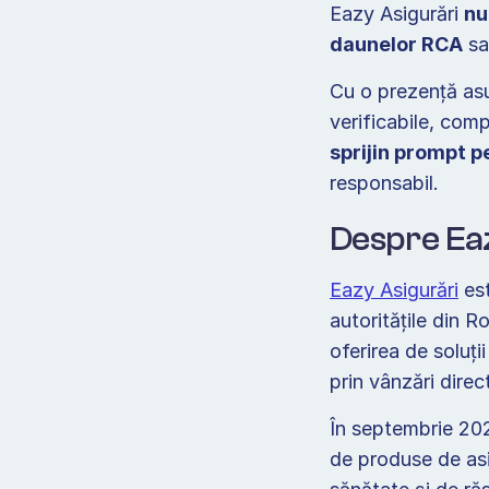
Eazy Asigurări 
nu
daunelor RCA
 sa
Cu o prezență asu
verificabile, com
sprijin prompt pe
responsabil.  
Despre Eaz
Eazy Asigurări
 es
autoritățile din 
oferirea de soluți
prin vânzări direc
În septembrie 202
de produse de asi