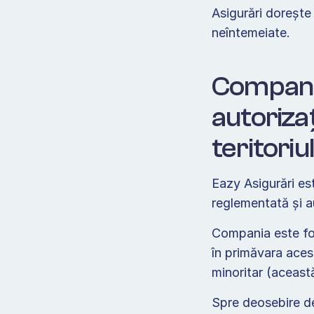
Asigurări dorește 
neîntemeiate.  
Compani
autorizaț
teritoriu
Eazy Asigurări es
reglementată și a
Compania este fond
în primăvara aces
minoritar (această