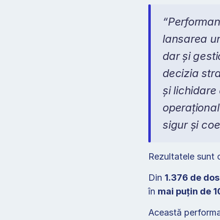
“Performanț
lansarea un
dar și gest
decizia str
și lichidar
operațional 
sigur și co
Rezultatele sunt 
Din 
1.376 de do
în 
mai puțin de 1
Această performan