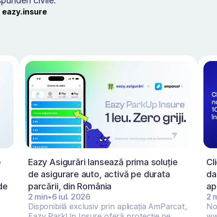
punderi civile. 
 
eazy.insure
 
Eazy Asigurări lansează prima soluție 
Cl
de asigurare auto, activă pe durata 
da
e 
parcării, din România
ap
2 min
•
6 iul. 2026
2 
Disponibilă exclusiv prin aplicația AmParcat, 
Nou
Eazy ParkUp Insure oferă protecție pe 
ww