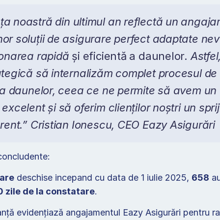
a noastră din ultimul an reflectă un angajam
or soluții de asigurare perfect adaptate nevoi
ionarea rapidă 
și eficientă a daunelor. 
Astfel
ategică să internalizăm complet procesul de 
e a daunelor, ceea ce ne permite să avem un c
excelent și să oferim clienților noștri un spriji
erent.” Cristian Ionescu, CEO Eazy Asigurări
concludente:  
sare
 deschise incepand cu data de 1 iulie 2025, 
658
 a
0 zile de la constatare
.  
ță evidențiază angajamentul Eazy Asigurări pentru rapi