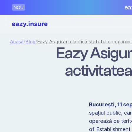
ea
NOU
Acasă
/
Blog
/
Eazy Asigurări clarifică statutul companiei
Eazy Asigură
activitate
București, 11 s
spațiul public, ca
operează pe terit
of Establishment 