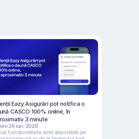
ienții Eazy Asigurări pot notifica o 
ună CASCO 100% online, în 
roximativ 3 minute 
min
•
26 iun. 2026
a funcționalitate este disponibilă pe 
w.eazyinsure.ro de la începutul lunii 