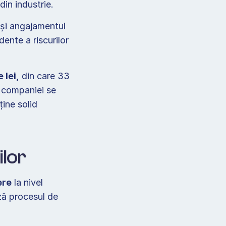
in industrie.  
și angajamentul 
nte a riscurilor 
 lei,
 din care 33 
 companiei se 
ine solid 
lor  
ere
 la nivel 
ză procesul de 