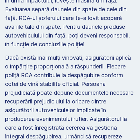
în urma impactului, lovește mașina din față. 
Evaluarea separă daunele din spate de cele din 
față. RCA-ul șoferului care te-a lovit acoperă 
avariile tale din spate. Pentru daunele produse 
autovehiculului din față, poți deveni responsabil, 
în funcție de concluziile poliției. 
Dacă există mai mulți vinovați, asigurătorii aplică 
o împărțire proporțională a răspunderii. Fiecare 
poliță RCA contribuie la despăgubire conform 
cotei de vină stabilite oficial. Persoana 
prejudiciată poate depune documentele necesare 
recuperării prejudiciului la oricare dintre 
asigurătorii autovehiculelor implicate în 
producerea evenimentului rutier. Asigurătorul la 
care a fost înregistrată cererea va gestiona 
integral despăgubirea, urmând să recupereze 