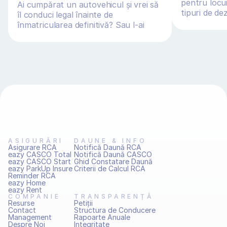
pentru locui
Ai cumpărat un autovehicul și vrei să 
tipuri de de
îl conduci legal înainte de 
inundații și a
înmatricularea definitivă? Sau l-ai 
adus din Germania, O
ASIGURĂRI
DAUNE & INFO
Asigurare RCA
Notifică Daună RCA
eazy CASCO Total
Notifică Daună CASCO
eazy CASCO Start
Ghid Constatare Daună
eazy ParkUp Insure
Criterii de Calcul RCA
Reminder RCA
eazy Home
eazy Rent
COMPANIE
TRANSPARENȚĂ
Resurse
Petiţii
Contact
Structura de Conducere
Management
Rapoarte Anuale
Despre Noi
Integritate