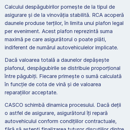
Calculul despăgubirilor pornește de la tipul de 
asigurare și de la vinovăția stabilită. RCA acoperă 
daunele produse terților, în limita unui plafon legal 
per eveniment. Acest plafon reprezintă suma 
maximă pe care asigurătorul o poate plăti, 
indiferent de numărul autovehiculelor implicate.  
Dacă valoarea totală a daunelor depășește 
plafonul, despăgubirile se distribuie proporțional 
între păgubiți. Fiecare primește o sumă calculată 
în funcție de cota de vină și de valoarea 
reparațiilor acceptate. 
CASCO schimbă dinamica procesului. Dacă deții 
o astfel de asigurare, asigurătorul îți repară 
autovehiculul conform condițiilor contractuale, 
fără să aștepți finalizarea tuturor discuțiilor dintre 