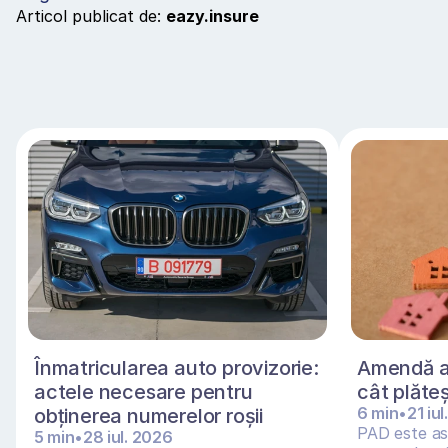
Articol publicat de: 
eazy.insure
Înmatricularea auto provizorie: 
Amendă as
actele necesare pentru 
cât plăte
6 min
•
21 iu
obținerea numerelor roșii 
PAD este asi
5 min
•
28 iul. 2026