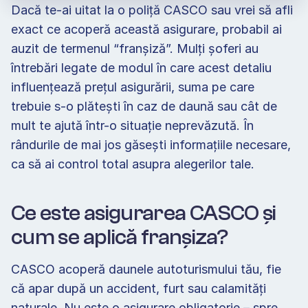
Dacă te-ai uitat la o poliță CASCO sau vrei să afli 
exact ce acoperă această asigurare, probabil ai 
auzit de termenul “franșiză”. Mulți șoferi au 
întrebări legate de modul în care acest detaliu 
influențează prețul asigurării, suma pe care 
trebuie s-o plătești în caz de daună sau cât de 
mult te ajută într-o situație neprevăzută. În 
rândurile de mai jos găsești informațiile necesare, 
ca să ai control total asupra alegerilor tale. 
Ce este asigurarea CASCO și 
cum se aplică franșiza? 
CASCO acoperă daunele autoturismului tău, fie 
că apar după un accident, furt sau calamități 
naturale. Nu este o asigurare obligatorie – spre 