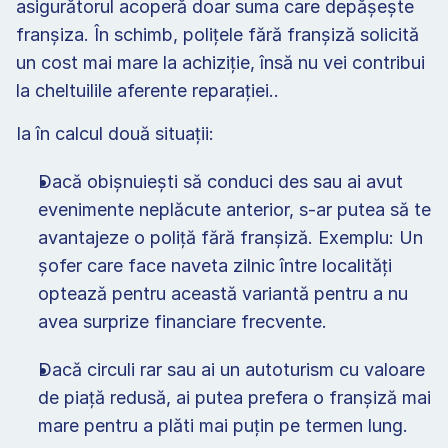
asigurătorul acoperă doar suma care depășește 
franșiza. În schimb, polițele fără franșiză solicită 
un cost mai mare la achiziție, însă nu vei contribui 
la cheltuilile aferente reparației.. 
Ia în calcul două situații: 
Dacă obișnuiești să conduci des sau ai avut 
evenimente neplăcute anterior, s-ar putea să te 
avantajeze o poliță fără franșiză. Exemplu: Un 
șofer care face naveta zilnic între localități 
optează pentru această variantă pentru a nu 
avea surprize financiare frecvente. 
Dacă circuli rar sau ai un autoturism cu valoare 
de piață redusă, ai putea prefera o franșiză mai 
mare pentru a plăti mai puțin pe termen lung. 