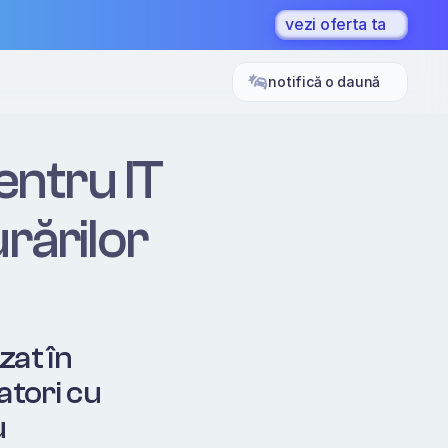
vezi oferta ta
notifică o daună
ntru IT 
rărilor 
at în 
tori cu 
 