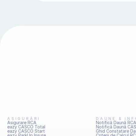
ASIGURĂRI
DAUNE & INF
Asigurare RCA
Notifică Daună RC
eazy CASCO Total
Notifică Daună CA
eazy CASCO Start
Ghid Constatare D
eazy ParkUp Insure
Criterii de Calcul R