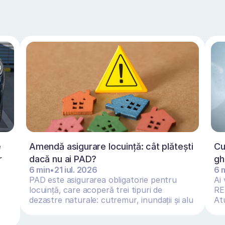
 
Amendă asigurare locuință: cât plătești 
Cu
 
dacă nu ai PAD?
gh
6 min
•
21 iul. 2026
6 
PAD este asigurarea obligatorie pentru 
Ai 
locuință, care acoperă trei tipuri de 
REM
dezastre naturale: cutremur, inundații și alu
Atu