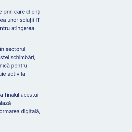
rin care clienții 
a unor soluții IT 
ntru atingerea 
n sectorul 
stei schimbări, 
ică pentru 
e activ la 
 finalul acestui 
iază 
rmarea digitală, 