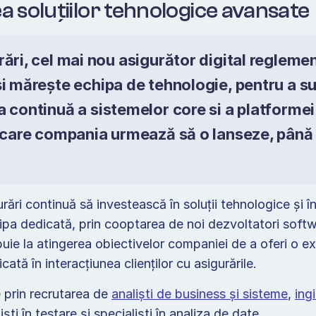
a soluțiilor tehnologice avansate
ări, cel mai nou asigurător digital reglement
i mărește echipa de tehnologie, pentru a su
 continuă a sistemelor core si a platformei
 care compania urmează să o lanseze, până la
rări continuă să investească în soluții tehnologice și în 
pa dedicată, prin cooptarea de noi dezvoltatori softwar
buie la atingerea obiectivelor companiei de a oferi o ex
ficată în interacțiunea clienților cu asigurările.
 prin recrutarea de 
analiști de business și sisteme
, 
ingi
iști în testare și specialiști în analiza de date.