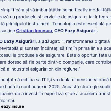
mplificăm și să îmbunătățim semnificativ modalitățile p
ează cu produsele și serviciile de asigurare, iar integrare
tă principalul instrument. Tehnologia este esențială pe
 susține 
Cristian Ionescu
, CEO Eazy Asigurări.
O Eazy Asigurări
, a adăugat: “Transformarea digitală î
nevitabilă și suntem încântați să fim în prima linie a ace
esul la produsele de asigurare. Este o oportunitate un
care doresc să fie parte dintr-o companie, care contribui
că a industriei asigurărilor, din regiune.”
nunțat că echipa sa IT își va dubla dimensiunea până la
extindă în continuare în 2025. Această strategie sublin
aniei de a investi în expertiză și de a accelera transfo
ilor săi. 
 
eazy.insure