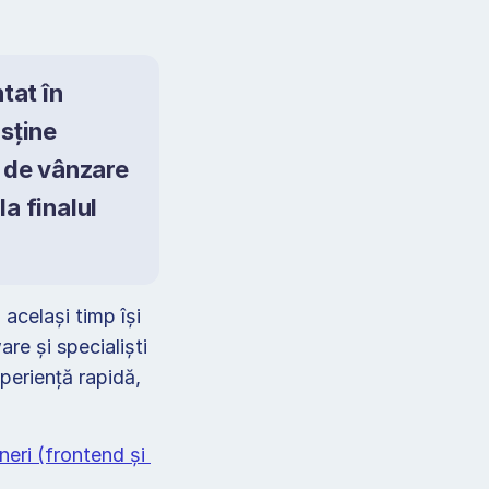
at în 
sține 
 de vânzare 
 finalul 
același timp își 
e și specialiști 
periență rapidă, 
neri (frontend și 