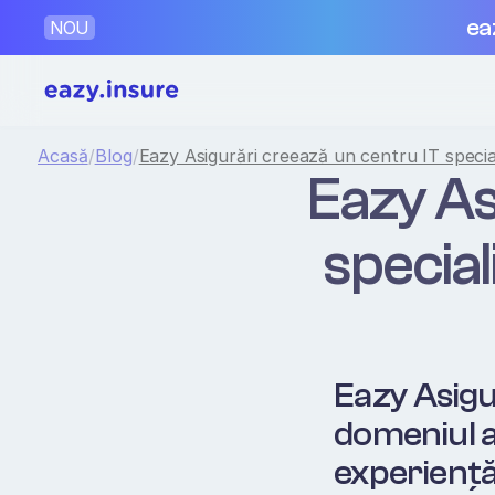
ea
NOU
Acasă
/
Blog
/
Eazy Asigurări creează un centru IT special
Eazy As
special
Eazy Asigur
domeniul as
experiență