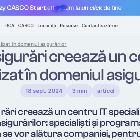
zy CASCO Start
ieftin
acum la 
un click
 de tine
RCA
CASCO
Locuință
Resurse
Contactează-ne
izat în domeniul asigurărilor
igurări creează un ce
izat în domeniul asigu
18 sept. 2024
3 min
articol
ări creează un centru IT specializ
igurărilor: specialiști și programa
 se vor alătura companiei, pentru