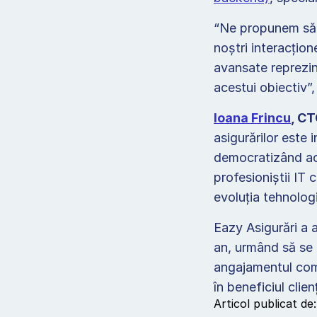
“Ne propunem să si
noștri interacțion
avansate reprezin
acestui obiectiv”,
Ioana Frincu
, CT
asigurărilor este i
democratizând acc
profesioniștii IT 
evoluția tehnologi
Eazy Asigurări a a
an, urmând să se 
angajamentul comp
în beneficiul clienț
Articol publicat de: