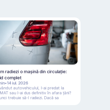
m radiezi o mașină din circulație: 
id complet
min
•
14 iul. 2026
vândut autovehiculul, l-ai predat la 
AT sau l-ai dus definitiv în afara țării? 
nci trebuie să-l radiezi. Dacă sa 