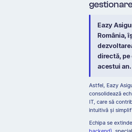
gestionare
Eazy Asigur
România, îș
dezvoltarea
directă, pe
acestui an.
Astfel, Eazy Asigu
consolidează echi
IT, care să contri
intuitivă și simpli
Echipa se extinde
backend)
, special