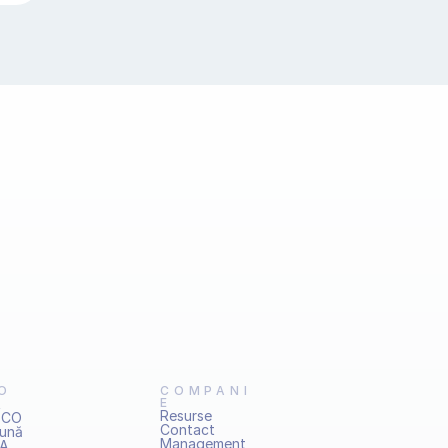
O
COMPANI
A
E
Resurse
SCO
Contact
aună
Management
CA