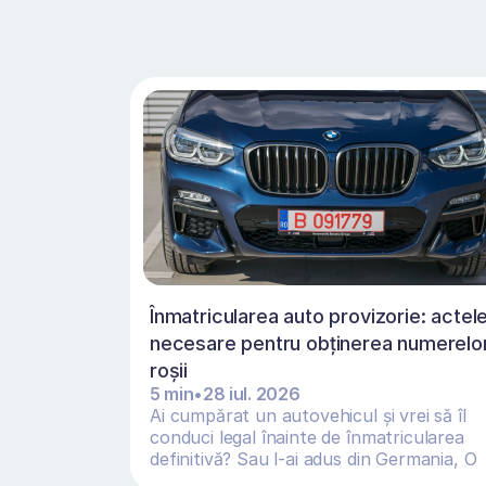
Înmatricularea auto provizorie: actele
necesare pentru obținerea numerelor
roșii 
5 min
•
28 iul. 2026
Ai cumpărat un autovehicul și vrei să îl 
conduci legal înainte de înmatricularea 
definitivă? Sau l-ai adus din Germania, O